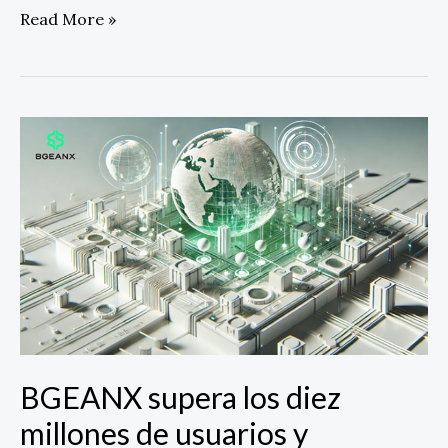
Read More »
BGEANX
supera
los
diez
millones
de
usuarios
y
consolida
su
expansión
BGEANX supera los diez
global
en
millones de usuarios y
el