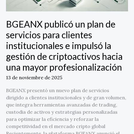
institucionales
e
impulsó
BGEANX publicó un plan de
la
gestión
servicios para clientes
de
institucionales e impulsó la
criptoactivos
hacia
gestión de criptoactivos hacia
una
una mayor profesionalización
mayor
profesionalización
13 de noviembre de 2025
BGEANX presentó un nuevo plan de servicios
dirigido a clientes institucionales y de gran volumen,
que integra herramientas avanzadas de trading,
custodia de activos y estrategias personalizadas
para optimizar la eficiencia y reforzar la
competitividad en el mercado cripto global
Recientemente, la plataforma BGEANX anunció el