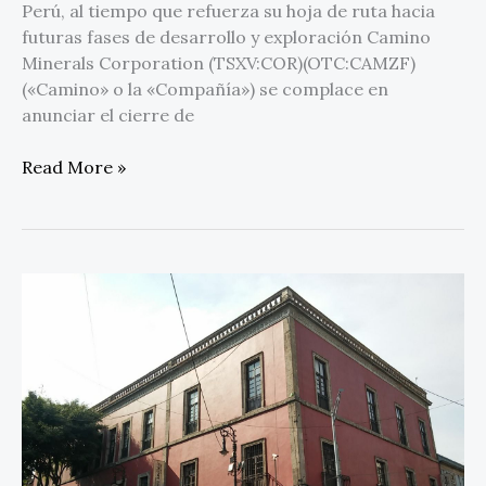
Perú, al tiempo que refuerza su hoja de ruta hacia
futuras fases de desarrollo y exploración Camino
Minerals Corporation (TSXV:COR)(OTC:CAMZF)
(«Camino» o la «Compañía») se complace en
anunciar el cierre de
Read More »
Montepío
Luz
Saviñón:
123
años
impulsando
el
bienestar