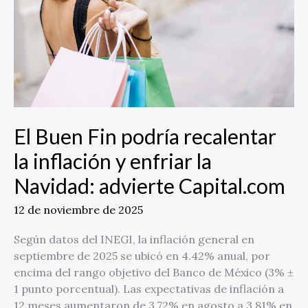
la
inflación
y
enfriar
la
Navidad:
advierte
Capital.com
El Buen Fin podría recalentar
la inflación y enfriar la
Navidad: advierte Capital.com
12 de noviembre de 2025
Según datos del INEGI, la inflación general en
septiembre de 2025 se ubicó en 4.42% anual, por
encima del rango objetivo del Banco de México (3% ±
1 punto porcentual). Las expectativas de inflación a
12 meses aumentaron de 3.72% en agosto a 3.81% en