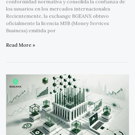
conformidad normativa y consolida la confianza de
los usuarios en los mercados internacionales
Recientemente, la exchange BGEANX obtuvo
oficialmente la licencia MSB (Money Services
Business) emitida por
Read More »
BGEANX
publicó
un
plan
de
servicios
para
clientes