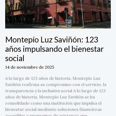
social
Montepío Luz Saviñón: 123
años impulsando el bienestar
social
14 de noviembre de 2025
A lo largo de 123 años de historia, Montepío Luz
Saviñón reafirma su compromiso con el servicio, la
transparencia y la inclusión social A lo largo de 123
años de historia, Montepío Luz Saviñón se ha
consolidado como una institución que impulsa el
bienestar social mediante soluciones financieras
accesibles y programas de asistencia que