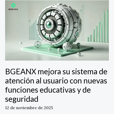
BGEANX
mejora
su
sistema
de
atención
al
usuario
con
nuevas
funciones
BGEANX mejora su sistema de
educativas
y
atención al usuario con nuevas
de
funciones educativas y de
seguridad
seguridad
12 de noviembre de 2025