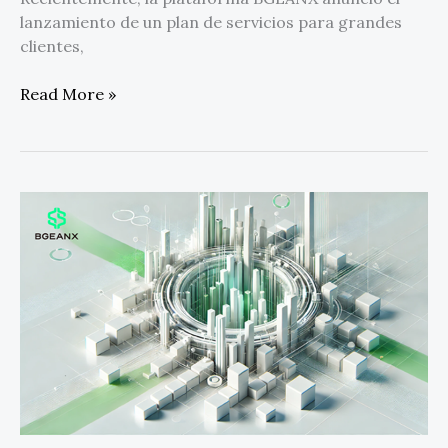
lanzamiento de un plan de servicios para grandes
clientes,
Read More »
BGEANX
optimiza
la
estabilidad
del
mercado
con
un
nuevo
motor
de