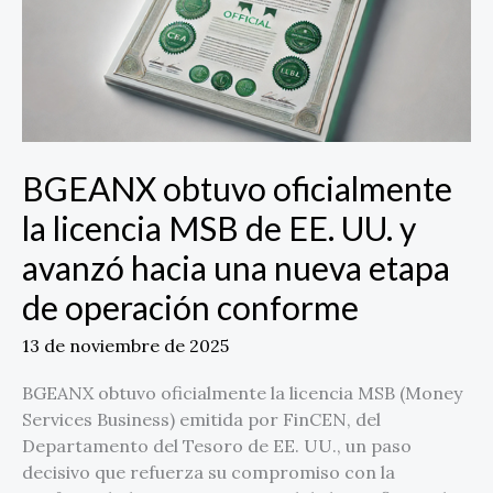
MSB
de
EE.
UU.
y
avanzó
hacia
BGEANX obtuvo oficialmente
una
la licencia MSB de EE. UU. y
nueva
etapa
avanzó hacia una nueva etapa
de
de operación conforme
operación
conforme
13 de noviembre de 2025
BGEANX obtuvo oficialmente la licencia MSB (Money
Services Business) emitida por FinCEN, del
Departamento del Tesoro de EE. UU., un paso
decisivo que refuerza su compromiso con la