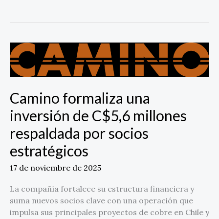
Camino
formaliza
una
inversión
Camino formaliza una
de
C$5,6
inversión de C$5,6 millones
millones
respaldada por socios
respaldada
por
estratégicos
socios
estratégicos
17 de noviembre de 2025
La compañía fortalece su estructura financiera y
suma nuevos socios clave con una operación que
impulsa sus principales proyectos de cobre en Chile y