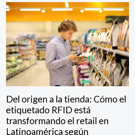
Del
origen
a
la
tienda:
Cómo
el
etiquetado
RFID
está
transformando
el
retail
Del origen a la tienda: Cómo el
en
Latinoamérica
etiquetado RFID está
según
transformando el retail en
Sensormatic
Solutions
Latinoamérica según