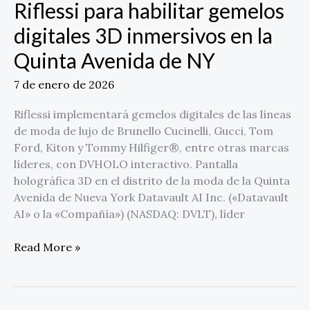
Riflessi para habilitar gemelos
digitales
digitales 3D inmersivos en la
3D
inmersivos
Quinta Avenida de NY
en
la
7 de enero de 2026
Quinta
Riflessi implementará gemelos digitales de las líneas
Avenida
de moda de lujo de Brunello Cucinelli, Gucci, Tom
de
Ford, Kiton y Tommy Hilfiger®, entre otras marcas
NY
líderes, con DVHOLO interactivo. Pantalla
holográfica 3D en el distrito de la moda de la Quinta
Avenida de Nueva York Datavault AI Inc. («Datavault
AI» o la «Compañía») (NASDAQ: DVLT), líder
Read More »