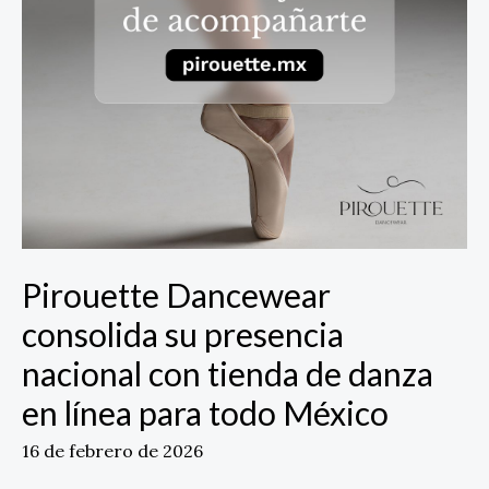
de
danza
en
línea
para
todo
México
Pirouette Dancewear
consolida su presencia
nacional con tienda de danza
en línea para todo México
16 de febrero de 2026