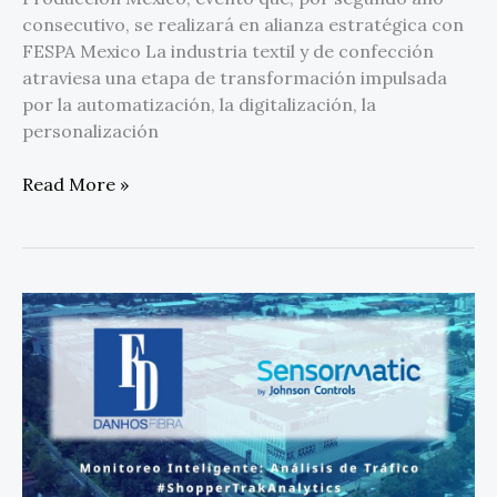
consecutivo, se realizará en alianza estratégica con
FESPA Mexico La industria textil y de confección
atraviesa una etapa de transformación impulsada
por la automatización, la digitalización, la
personalización
Read More »
Fibra
Danhos
transforma
la
experiencia
en
sus
centros