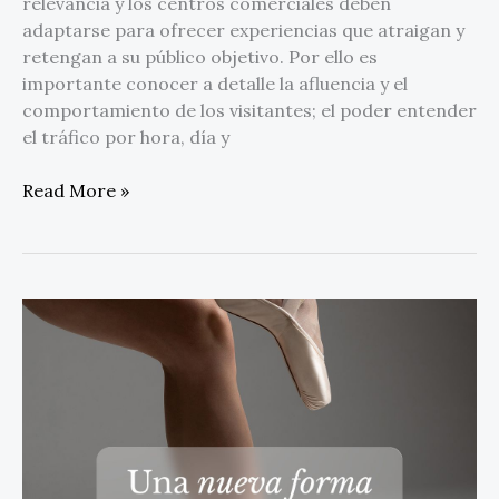
relevancia y los centros comerciales deben
Sensormatic
adaptarse para ofrecer experiencias que atraigan y
Solutions
retengan a su público objetivo. Por ello es
importante conocer a detalle la afluencia y el
comportamiento de los visitantes; el poder entender
el tráfico por hora, día y
Read More »
Pirouette
Dancewear
consolida
su
presencia
nacional
con
tienda