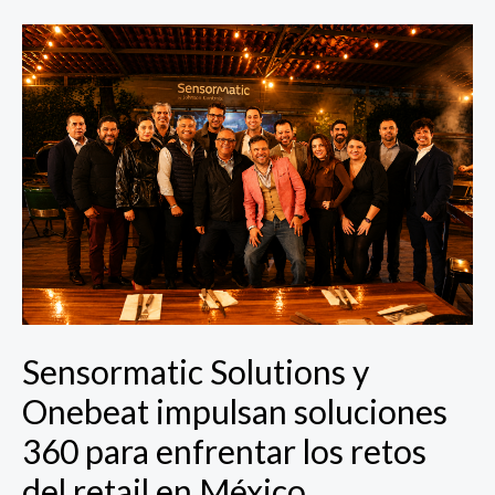
Sensormatic
Solutions
y
Onebeat
impulsan
soluciones
360
para
enfrentar
los
retos
del
retail
Sensormatic Solutions y
en
Onebeat impulsan soluciones
México
360 para enfrentar los retos
del retail en México