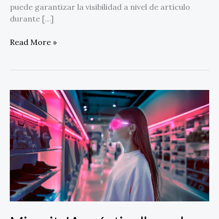
puede garantizar la visibilidad a nivel de artículo
durante […]
Read More »
Minsait:
IA
agéntica
llega
al
core
del
retail
y
redefine
la