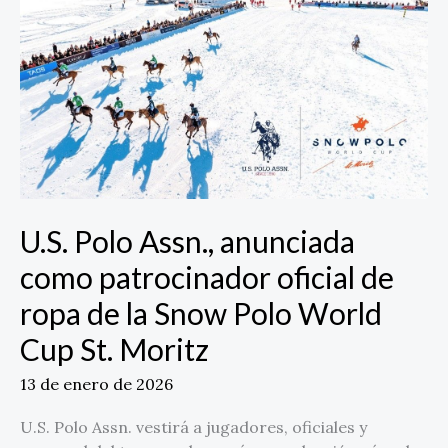
anunciada
como
patrocinador
oficial
de
ropa
de
la
Snow
Polo
U.S. Polo Assn., anunciada
World
como patrocinador oficial de
Cup
St.
ropa de la Snow Polo World
Moritz
Cup St. Moritz
13 de enero de 2026
U.S. Polo Assn. vestirá a jugadores, oficiales y