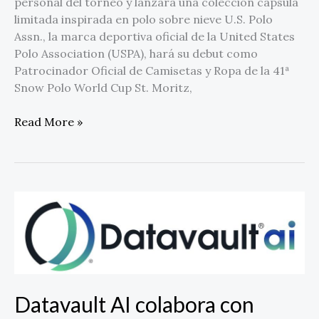
personal del torneo y lanzará una colección cápsula
limitada inspirada en polo sobre nieve U.S. Polo
Assn., la marca deportiva oficial de la United States
Polo Association (USPA), hará su debut como
Patrocinador Oficial de Camisetas y Ropa de la 41ª
Snow Polo World Cup St. Moritz,
Read More »
Datavault
AI
colabora
con
Riflessi
para
Datavault AI colabora con
habilitar
gemelos