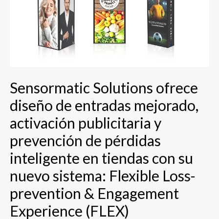
entradas
mejorado,
activación
publicitaria
y
prevención
de
Sensormatic Solutions ofrece
pérdidas
inteligente
diseño de entradas mejorado,
en
activación publicitaria y
tiendas
con
prevención de pérdidas
su
inteligente en tiendas con su
nuevo
sistema:
nuevo sistema: Flexible Loss-
Flexible
prevention & Engagement
Loss-
prevention
Experience (FLEX)
&