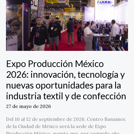
2026:
innovación,
tecnología
y
nuevas
oportunidades
para
la
Expo Producción México
industria
textil
2026: innovación, tecnología y
y
nuevas oportunidades para la
de
confección
industria textil y de confección
27 de mayo de 2026
Del 10 al 12 de septiembre de 2026, Centro Banamex
de la Ciudad de México será la sede de Expo
Producción México, evento que, por segundo año