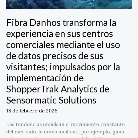
comerciales
mediante
Fibra Danhos transforma la
el
uso
experiencia en sus centros
de
comerciales mediante el uso
datos
precisos
de datos precisos de sus
de
visitantes; impulsados por la
sus
visitantes;
implementación de
impulsados
ShopperTrak Analytics de
por
la
Sensormatic Solutions
implementación
de
18 de febrero de 2026
ShopperTrak
Las tendencias impulsan el movimiento constante
Analytics
del mercado, la omnicanalidad, por ejemplo, gana
de