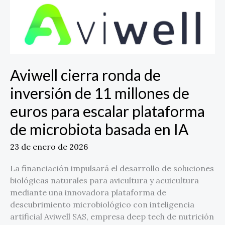
Aviwell
cierra
ronda
de
inversión
de
Aviwell cierra ronda de
11
millones
inversión de 11 millones de
de
euros para escalar plataforma
euros
para
de microbiota basada en IA
escalar
plataforma
23 de enero de 2026
de
La financiación impulsará el desarrollo de soluciones
microbiota
biológicas naturales para avicultura y acuicultura
basada
mediante una innovadora plataforma de
en
descubrimiento microbiológico con inteligencia
IA
artificial Aviwell SAS, empresa deep tech de nutrición