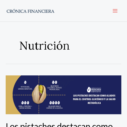
Ir
al
contenido
Nutrición
Los
pistaches
destacan
como
aliados
para
el
Los pistaches destacan como
control