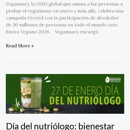
Veganuary, la ONG global que anima a las personas a
probar el veganismo en enero y más allá, celebra una
campaña récord con la participación de alrededor
de 30 millones de personas en todo el mundo este
Enero Vegano 2026. Veganuary encargó
Read More »
Día
del
nutriólogo:
bienestar
en
49
pistaches
Día del nutriólogo: bienestar