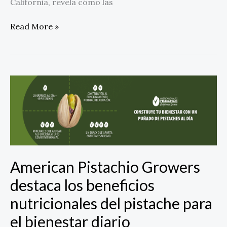
California, revela cómo las
Read More »
American
Pistachio
Growers
destaca
los
beneficios
nutricionales
American Pistachio Growers
del
pistache
destaca los beneficios
para
nutricionales del pistache para
el
bienestar
el bienestar diario