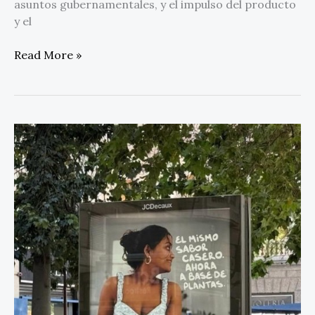
asuntos gubernamentales, y el impulso del producto
y el
Read More »
Veganuary
celebra
30
millones
de
participantes
en
todo
el
mundo