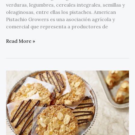
verduras, legumbres, cereales integrales, semillas y
oleaginosas, entre ellas los pistaches. American
Pistachio Growers es una asociación agrícola y
comercial que representa a productores de
Read More »
El
futuro
de
la
panadería
saludable
lleva
Almendras
de