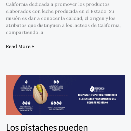
California dedicada a promover los productos
elaborados con leche producida en el Estado. Su
misión es dar a conocer la calidad, el origen y los
atributos que distinguen a los lácteos de California,
compartiendo la
Read More »
Los
pistaches
pueden
contribuir
al
bienestar
y
Los pistaches pueden
rendimiento