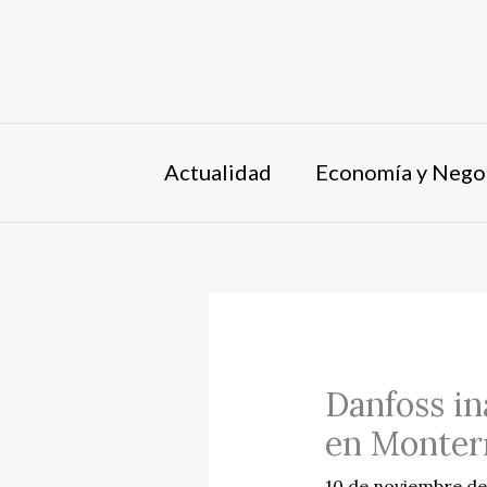
Ir
al
contenido
Actualidad
Economía y Nego
Danfoss in
en Monter
10 de noviembre d