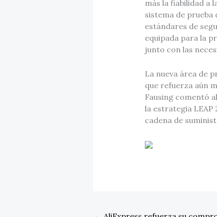
más la fiabilidad a
sistema de prueba 
estándares de segur
equipada para la 
junto con las neces
La nueva área de p
que refuerza aún m
Fausing comentó al 
la estrategia LEAP
cadena de suministr
←
AliExpress refuerza su compr