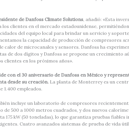
esidente de Danfoss Climate Solutions
, añadió: «Esta inver
a los clientes en el mercado estadounidense, permitiéndo
idades del equipo local para brindar un servicio y soport
umentamos la capacidad de producción de compresores
scr
e calor de microcanales y sensores. Danfoss ha experimen
tas de dos dígitos y Danfoss se propone un crecimiento a
s clientes en los próximos años».
ide con el 30 aniversario de Danfoss en México y represent
nta desde su creación.
La planta de Monterrey es un cent
e 1.400 empleados.
bién incluye un laboratorio de compresores recientement
o de 500 a 1000 metros cuadrados, y dos nuevos calorímet
a 175 kW (50 toneladas), lo que garantiza pruebas fiables i
xigentes. Cuatro avanzados sistemas de prueba de vida úti