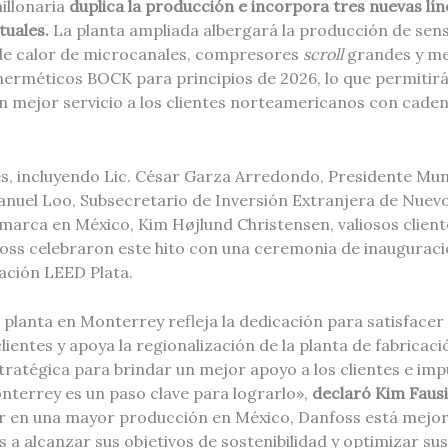
illonaria
duplica la producción e incorpora tres nuevas lí
ctuales.
La planta ampliada albergará la producción de sen
de calor de microcanales, compresores
scroll
grandes y me
rméticos BOCK para principios de 2026, lo que permitirá
un mejor servicio a los clientes norteamericanos con cade
es, incluyendo Lic. César Garza Arredondo, Presidente Mun
nuel Loo, Subsecretario de Inversión Extranjera de Nuevo
arca en México, Kim Højlund Christensen, valiosos client
ss celebraron este hito con una ceremonia de inauguraci
cación LEED Plata.
 planta en Monterrey refleja la dedicación para satisfacer
lientes y apoya la regionalización de la planta de fabricaci
tratégica para brindar un mejor apoyo a los clientes e impul
nterrey es un paso clave para lograrlo»,
declaró Kim Faus
ir en una mayor producción en México, Danfoss está mejo
es a alcanzar sus objetivos de sostenibilidad y optimizar su