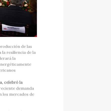
producción de las
la resiliencia de la
lerará la
 energéticamente
ericanos
, celebró la
creciente demanda
en los mercados de