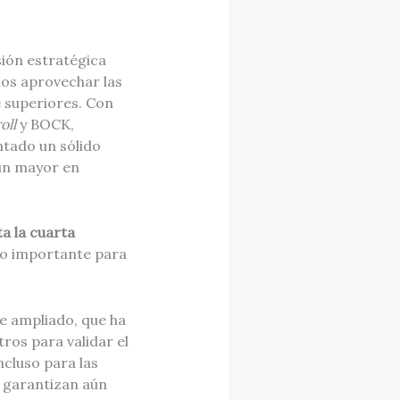
sión estratégica
nos aprovechar las
e superiores. Con
oll
y BOCK,
tado un sólido
ún mayor en
a la cuarta
ro importante para
e ampliado, que ha
ros para validar el
ncluso para las
l garantizan aún