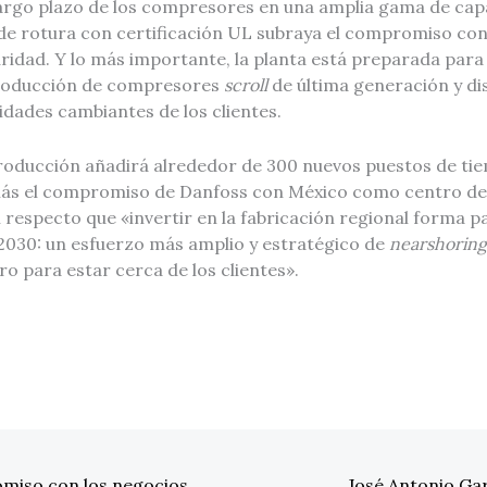
 largo plazo de los compresores en una amplia gama de cap
de rotura con certificación UL subraya el compromiso con
idad. Y lo más importante, la planta está preparada para e
producción de compresores
scroll
de última generación y d
idades cambiantes de los clientes.
roducción añadirá alrededor de 300 nuevos puestos de ti
ás el compromiso de Danfoss con México como centro de f
respecto que «invertir en la fabricación regional forma p
 2030: un esfuerzo más amplio y estratégico de
nearshoring
o para estar cerca de los clientes».
omiso con los negocios
José Antonio Gar