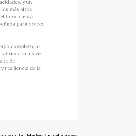
acidades, y un
 los más altos
l futuro: está
iseñada para crecer
empo completo, lo
abricación clave.
arte de
y resiliencia de la
za von der Meden: las relaciones