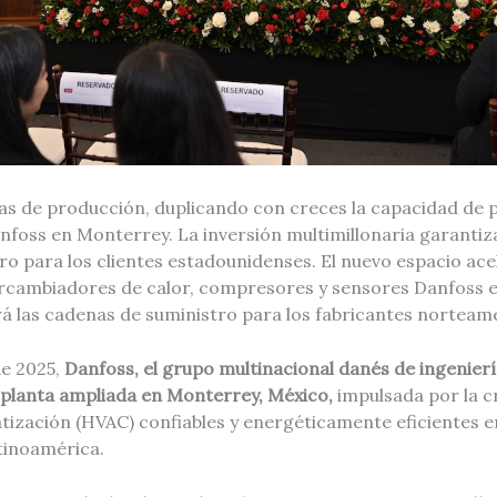
eas de producción, duplicando con creces la capacidad de 
nfoss en Monterrey. La inversión multimillonaria garantiza 
o para los clientes estadounidenses. El nuevo espacio ace
ercambiadores de calor, compresores y sensores Danfoss
ará las cadenas de suministro para los fabricantes norteam
e 2025,
Danfoss, el grupo multinacional danés de ingeniería
 planta ampliada en Monterrey, México,
impulsada por la 
atización (HVAC) confiables y energéticamente eficientes 
tinoamérica.