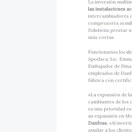
La inversión multim
las instalaciones a
intercambiadores 
compresores semihe
Solutions prestar 
más cortas.
Funcionarios local
Apodaca; Lic. Emma
Embajador de Dinam
empleados de Danfo
fábrica con certifi
«La expansión de la
cambiantes de los c
es una prioridad es
su expansión en Mo
Danfoss.
«Al invert
ayudar a los client