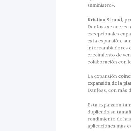
suministro».
Kristian Strand, pr
Danfoss se acerca 
excepcionales capac
esta expansión, a
intercambiadores d
crecimiento de ven
colaboración con lo
La expansión
coinc
expansión de la pla
Danfoss, con más d
Esta expansión tam
duplicado su tamañ
rendimiento de hast
aplicaciones más e