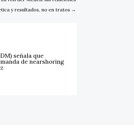
tica y resultados, no en tratos
→
LDM) señala que
emanda de nearshoring
iz