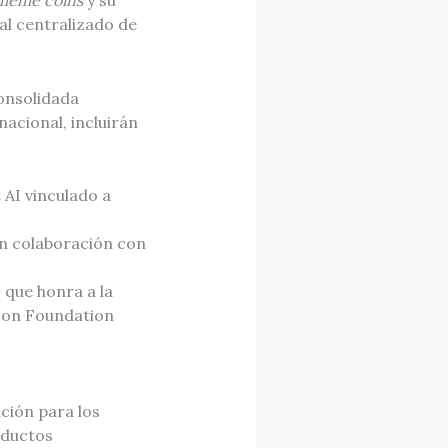
meme coins
y su
al centralizado de
consolidada
nacional, incluirán
AI vinculado a
en colaboración con
que honra a la
bson Foundation
ución para los
oductos