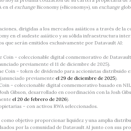
ió hoy la próxima cotización de su cartera propietaria de
 en el
exchange
Biconomy («Biconomy»), un
exchange
glob
ciones, dirigidas a los mercados asiáticos a través de la 
my en el sudeste asiático y su sólida infraestructura inter
vos que serán emitidos exclusivamente por Datavault AI:
Coin – coleccionable digital conmemorativo de Datavault 
unciado previamente el 11 de diciembre de 2025).
 Coin – token de dividendo para accionistas distribuido 
 (anunciado previamente
el 29 de diciembre de 2025
).
oin – coleccionable digital conmemorativo basado en NIL 
 Josh Gibson, desarrollado en coordinación con la Josh Gi
mente
el 20 de febrero de 2026
).
pietarias – con activos RWA seleccionados.
ne como objetivo proporcionar liquidez y una amplia distrib
sados por la comunidad de Datavault AI junto con sus pr