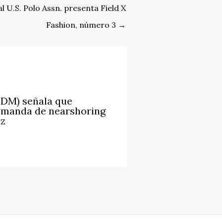
 U.S. Polo Assn. presenta Field X
Fashion, número 3
→
LDM) señala que
emanda de nearshoring
iz