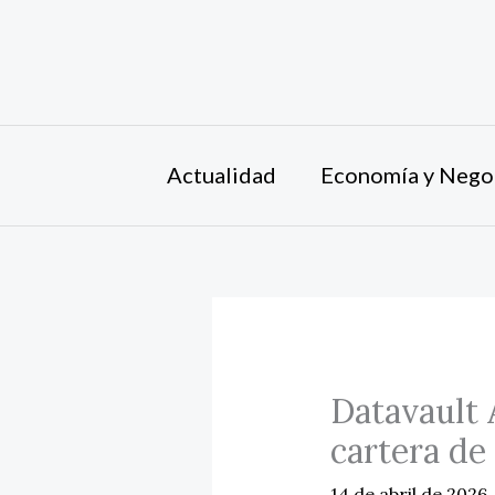
Ir
al
contenido
Actualidad
Economía y Nego
Datavault 
cartera de
14 de abril de 2026