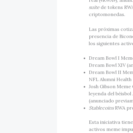
real («RWA»), anunc
suite
de tokens RWA
criptomonedas.
Las próximas cotiza
presencia de Bicono
los siguientes acti
Dream Bowl I Meme 
Dream Bowl XIV (an
Dream Bowl II Meme
NFL Alumni Health
Josh Gibson Meme C
leyenda del béisbol
(anunciado previa
Stablecoins
RWA pro
Esta iniciativa tie
activos meme impul