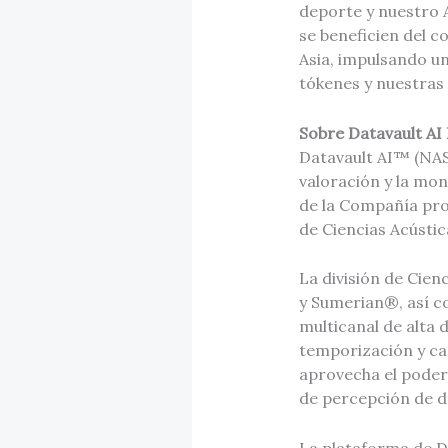
deporte y nuestro 
se beneficien del 
Asia, impulsando un
tókenes y nuestras
Sobre Datavault AI 
Datavault AI™ (NASD
valoración y la mon
de la Compañía pro
de Ciencias Acústic
La división de Cie
y Sumerian®, así c
multicanal de alta 
temporización y can
aprovecha el poder
de percepción de d