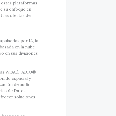
 estas plataformas
de su enfoque en
stras ofertas de
pulsadas por IA, la
 basada en la nube
o en sus divisiones
tadas WiSA®, ADIO®
nido espacial y
ización de audio,
cias de Datos
ofrecer soluciones