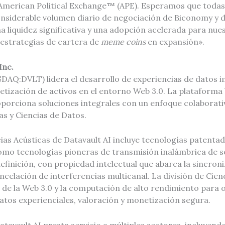
American Political Exchange™ (APE). Esperamos que todas
considerable volumen diario de negociación de Biconomy y 
a liquidez significativa y una adopción acelerada para nue
 estrategias de cartera de
meme coins
en expansión».
Inc.
AQ:DVLT) lidera el desarrollo de experiencias de datos im
etización de activos en el entorno Web 3.0. La plataforma
porciona soluciones integrales con un enfoque colaborativ
as y Ciencias de Datos.
ncias Acústicas de Datavault AI incluye tecnologías paten
omo tecnologías pioneras de transmisión inalámbrica de so
definición, con propiedad intelectual que abarca la sincron
celación de interferencias multicanal. La división de Cien
 de la Web 3.0 y la computación de alto rendimiento para 
atos experienciales, valoración y monetización segura.