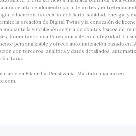
tavault AI presta servicio a múltiples sectores, incluyendo
ción de alto rendimiento para deportes y entretenimient
ogía, educación, fintech, inmobiliario, sanidad, energía y m
mite la creación de Digital Twins y la concesión de licen
 mediante la vinculación segura de objetos físicos del mun
es, fomentando una IA responsable con integridad. La
sui
ente personalizable y ofrece automatización basada en IA
ción con terceros, analítica y datos detallados, automati
blicitaria.
u sede en Filadelfia, Pensilvania. Más información en
te.com.