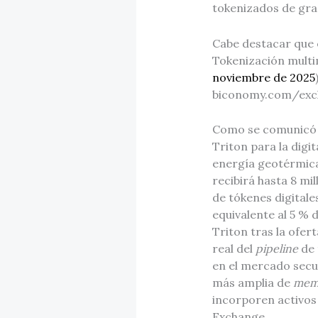
tokenizados de grad
Cabe destacar que 
Tokenización multi
noviembre de 2025
biconomy.com/ex
Como se comunicó a
Triton para la digi
energía geotérmica
recibirá hasta 8 mi
de tókenes digitale
equivalente al 5 % 
Triton tras la ofe
real del
pipeline
de 
en el mercado secu
más amplia de
meme
incorporen activos 
Exchange.