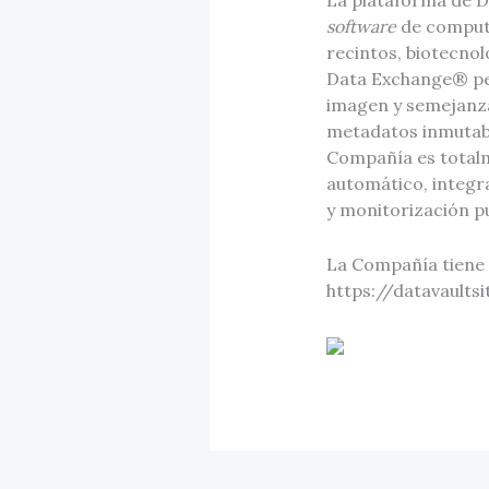
La plataforma de Da
software
de computa
recintos, biotecnol
Data Exchange® per
imagen y semejanza
metadatos inmutabl
Compañía es totalm
automático, integra
y monitorización pu
La Compañía tiene s
https://datavaultsi