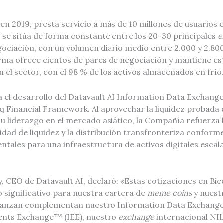
n 2019, presta servicio a más de 10 millones de usuarios e
 se sitúa de forma constante entre los 20-30 principales
e
ociación, con un volumen diario medio entre 2.000 y 2.800
orma ofrece cientos de pares de negociación y mantiene e
n el sector, con el 98 % de los activos almacenados en frío
sa el desarrollo del Datavault AI Information Data Exchange
q Financial Framework. Al aprovechar la liquidez probada 
su liderazgo en el mercado asiático, la Compañía refuerza
idad de liquidez y la distribución transfronteriza conforme
ales para una infraestructura de activos digitales escala
y, CEO de Datavault AI, declaró: «Estas cotizaciones en B
 significativo para nuestra cartera de
meme coins
y nuest
e lanzan complementan nuestro Information Data Exchang
ents Exchange™ (IEE), nuestro
exchange
internacional NIL