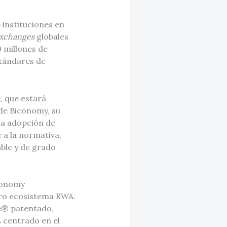
 instituciones en
xchanges
globales
 millones de
stándares de
.
, que estará
de Biconomy, su
 la adopción de
 a la normativa,
ble y de grado
iconomy
ro ecosistema RWA.
e® patentado,
 centrado en el