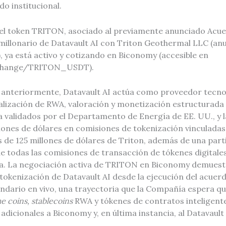
o institucional.
el token TRITON, asociado al previamente anunciado Acue
millonario de Datavault AI con Triton Geothermal LLC (a
), ya está activo y cotizando en Biconomy (accesible en
change/TRITON_USDT).
nteriormente, Datavault AI actúa como proveedor tecnol
talización de RWA, valoración y monetización estructurada 
 validados por el Departamento de Energía de EE. UU., y
llones de dólares en comisiones de tokenización vinculadas 
s de 125 millones de dólares de Triton, además de una part
de todas las comisiones de transacción de tókenes digital
rta. La negociación activa de TRITON en Biconomy demuest
tokenización de Datavault AI desde la ejecución del acuerdo
ndario en vivo, una trayectoria que la Compañía espera qu
 coins,
stablecoins
RWA y tókenes de contratos inteligent
adicionales a Biconomy y, en última instancia, al Datavaul