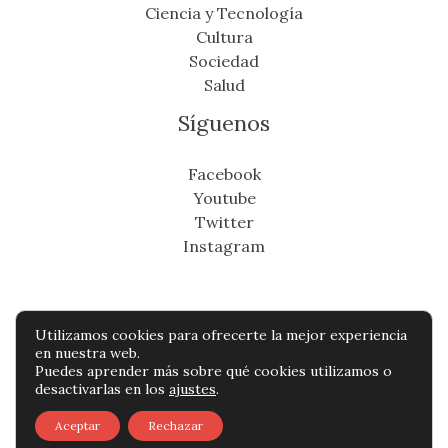
Ciencia y Tecnología
Cultura
Sociedad
Salud
Síguenos
Facebook
Youtube
Twitter
Instagram
Utilizamos cookies para ofrecerte la mejor experiencia
Copyright © Todos os direitos reservados -
en nuestra web.
Puedes aprender más sobre qué cookies utilizamos o
cronicafinanciera.com
desactivarlas en los
ajustes
.
Política de privacidad
-
Política de cookies
-
Aceptar
Rechazar
Contacto