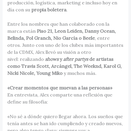
producción, logística, marketing e incluso hoy en
día con su
propia boletera
.
Entre los nombres que han colaborado con la
marca están
Piso 21, Leon Leiden, Danny Ocean,
Belinda, Pol Granch, Nio García o Beele
, entre
otros. Junto con uno de los clubes más importantes
de la CDMX, Alex llevó su visión a otro
nivel: realizando
shows
y
after partys
de artistas
como Travis Scott, Arcángel, The Weeknd, Karol G,
Nicki Nicole, Young Miko
y muchos más.
«Crear momentos que muevan a las personas»
En entrevista, Alex comparte una reflexión que
define su filosofía:
«No sé a dónde quiero llegar ahora. Los sueños que
tenía antes se han ido cumpliendo y creado nuevos,
pero algo tengo claro: siempre voy a