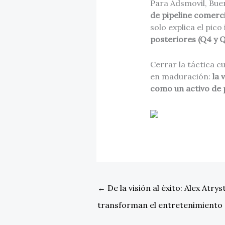
Para Adsmovil, Buen
de pipeline comerci
solo explica el pic
posteriores (Q4 y Q
Cerrar la táctica 
en maduración:
la 
como un activo de
←
De la visión al éxito: Alex Atry
transforman el entretenimiento