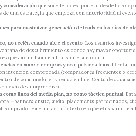
y consideración
que sucede antes, por eso desde la comp
és de una estrategia que empieza con anterioridad al event
es para maximizar generación de leads en los días de ofe
ico, no recién cuando abre el evento
: Los usuarios investi
ventana de descubrimiento es donde hay mayor oportunid
es que aún no han decidido sobre la compra.
iencias en «modo compra» y no a públicos fríos
: El retail
con intención comprobada (compradores frecuentes o cerc
ctro de consumidores y reduciendo el Costo de adquisició
 volumen de compradores.
a como línea del media plan, no como táctica puntual
: Est
pra —banners onsite, audio, placements patrocinados, cl
l comprador en el mismo contexto en que el usuario decid