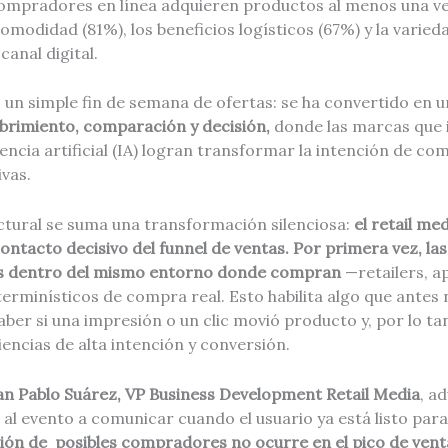
compradores en línea adquieren productos al menos una ve
omodidad (81%), los beneficios logísticos (67%) y la varie
canal digital.
s un simple fin de semana de ofertas: se ha convertido en 
brimiento, comparación y decisión,
donde las marcas que 
gencia artificial (IA) logran transformar la intención de co
vas.
ctural se suma una transformación silenciosa:
el retail me
ontacto decisivo del funnel de ventas. Por primera vez, l
os dentro del mismo entorno donde compran
—retailers, a
rminísticos de compra real. Esto habilita algo que antes n
saber si una impresión o un clic movió producto y, por lo ta
iencias de alta intención y conversión.
uan Pablo Suárez, VP Business Development Retail Media
, a
 al evento a comunicar cuando el usuario ya está listo pa
ción de posibles compradores no ocurre en el pico de venta