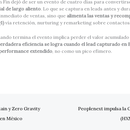
 Fin dejó de ser un evento de cuatro días para convertirs
al de largo aliento
. Lo que se captura en leads antes y dur
o inmediato de ventas, sino que
alimenta las ventas y recom
1)
vía retención, nurturing y remarketing sobre contactos 
cuando termina el evento implica perder el valor acumulad
verdadera eficiencia se logra cuando el lead capturado en 
 performance extendido
, no como un pico efímero.
stain y Zero Gravity
Peoplenext impulsa la 
 en México
(HXM