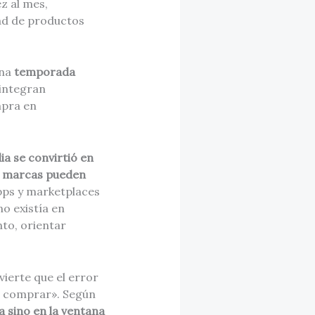
z al mes,
dad de productos
una
temporada
integran
mpra en
dia se convirtió en
as marcas pueden
pps y marketplaces
o existía en
nto, orientar
dvierte que el error
ra comprar». Según
 sino en la ventana