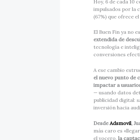
Hoy, 6 de cada 10 
impulsados por la c
(67%) que ofrece el 
El Buen Fin ya no e
extendida de descu
tecnología e inteli
conversiones efecti
A ese cambio estru
el nuevo punto de c
impactar a usuari
— usando datos dete
publicidad digital: 
inversión hacia aud
Desde
Adsmovil
, J
más caro es «llegar
el vocero,
la capta