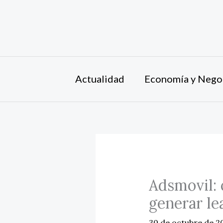
Ir
al
contenido
Actualidad
Economía y Nego
Adsmovil: 
generar lea
30 de octubre de 2