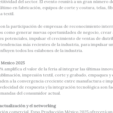
titividad del sector. El evento reunirá a un gran número 
ltimo en fabricación, equipos de corte y costura, telas, fibr
 textil.
con la participación de empresas de reconocimiento inter
s como generar nuevas oportunidades de negocio, crear 
tes potenciales, impulsar el crecimiento de ventas de distr
 tendencias más recientes de la industria, para impulsar 
luyen todos los eslabones de la industria.
 Mexico 2025
 amplifica el valor de la feria al integrar las últimas inno
sublimación, impresión textil, corte y grabado, empaques y
den a la convergencia creciente entre manufactura e imp
 velocidad de respuesta y la integración tecnológica son fa
emandas del consumidor actual.
actualización y el networking
ición comercial, Expo Producción México 2025 ofrecerá u