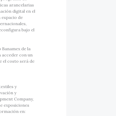
icas arancelarias
ación digital en el
 espacio de
ternacionales,
econfigura bajo el
ro Banamex de la
n acceder con un
e el costo será de
extiles y
vación y
elopment Company,
de exposiciones
formación en: