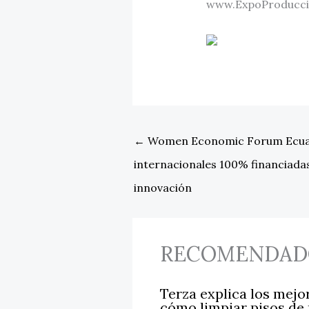
www.ExpoProducc
←
Women Economic Forum Ecuad
internacionales 100% financiadas
innovación
RECOMENDAD
Terza explica los mejo
cómo limpiar pisos de