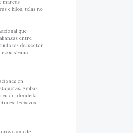
de marcas
as e hilos, telas no
nacional que
alianzas entre
ibuidores del sector
un ecosistema
vaciones en
 etiquetas. Ambas
resión, donde la
ctores decisivos
n programa de