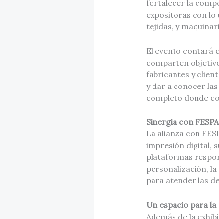
fortalecer la compe
expositoras con lo ú
tejidas, y maquinaria
El evento contará 
comparten objetivo
fabricantes y clien
y dar a conocer las
completo donde conf
Sinergia con FESPA
La alianza con FESPA
impresión digital, 
plataformas respon
personalización, la
para atender las d
Un espacio para la 
Además de la exhib