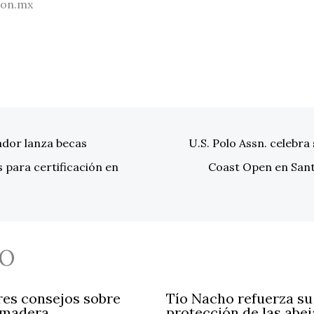
ion.mx
or lanza becas
U.S. Polo Assn. celebra 
 para certificación en
Coast Open en Sant
O
res consejos sobre
Tío Nacho refuerza s
 madera
protección de las abej