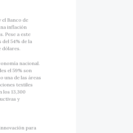
 el Banco de
na inflación
s. Pese a este
 del 54% de la
e dólares.
 economía nacional.
les el 59% son
o una de las áreas
iones textiles
 los 13,300
uctivas y
 innovación para