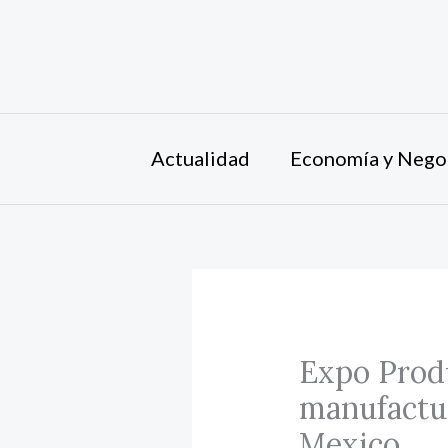
Ir
al
contenido
Actualidad
Economía y Nego
Expo Produ
manufactur
Mexico