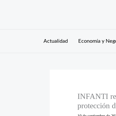
Ir
al
contenido
Actualidad
Economía y Neg
INFANTI rea
protección d
10 de septiembre de 2