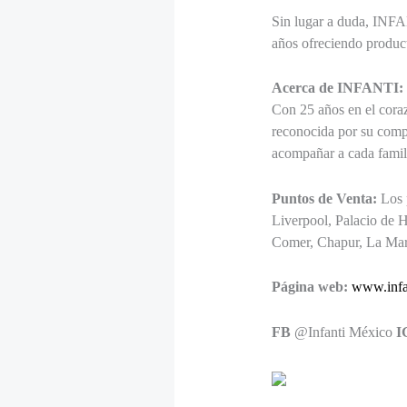
Sin lugar a duda, INFA
años ofreciendo product
Acerca de INFANTI:
Con 25 años en el cora
reconocida por su compr
acompañar a cada famili
Puntos de Venta:
Los p
Liverpool, Palacio de 
Comer, Chapur, La Mari
Página web:
www.infa
FB
@Infanti México
I