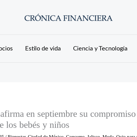
ocios
Estilo de vida
Ciencia y Tecnología
firma en septiembre su compromiso 
e los bebés y niños
025
/
Bienestar
,
Ciudad de México
,
Consumo
,
Jalisco
,
Moda
,
Ocio para 