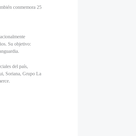
 también conmemora 25
nacionalmente
os. Su objetivo:
anguardia.
iales del país,
ui, Soriana, Grupo La
erce.