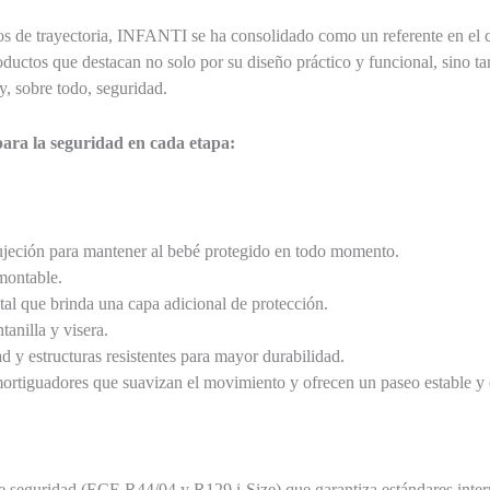
os de trayectoria, INFANTI se ha consolidado como un referente en el c
oductos que destacan no solo por su diseño práctico y funcional, sino t
 y, sobre todo, seguridad.
ara la seguridad en cada etapa:
ujeción para mantener al bebé protegido en todo momento.
montable.
tal que brinda una capa adicional de protección.
anilla y visera.
ad y estructuras resistentes para mayor durabilidad.
ortiguadores que suavizan el movimiento y ofrecen un paseo estable 
e seguridad (ECE R44/04 y R129 i-Size) que garantiza estándares inter