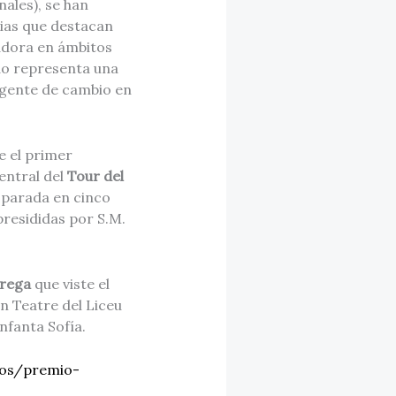
nales), se han
rias que destacan
adora en ámbitos
ado representa una
agente de cambio en
 el primer
entral del
Tour del
 parada en cinco
presididas por S.M.
trega
que viste el
n Teatre del Liceu
nfanta Sofía.
dos/premio-