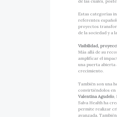
de las cuales, poste
Estas categorías in
referentes españole
proyectos transfor
de la sociedad y a l
Visibilidad, proyec
Más allá de su rec
amplificar el impac
una puerta abierta
crecimiento.
También son una her
convirtiéndolos en 
Valentina Agudelo
,
Salva Health ha crea
permite realizar cr
avanzada. También