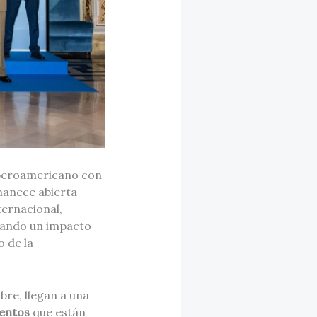
 iberoamericano con
manece abierta
ternacional,
eando un impacto
o de la
re, llegan a una
lentos
que están