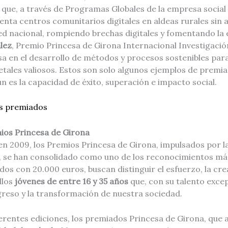
ue, a través de Programas Globales de la empresa socia
nta centros comunitarios digitales en aldeas rurales sin 
red nacional, rompiendo brechas digitales y fomentando la
lez
, Premio Princesa de Girona Internacional Investigació
sa en el desarrollo de métodos y procesos sostenibles para e
tales valiosos. Estos son solo algunos ejemplos de premi
es la capacidad de éxito, superación e impacto social.
os premiados
ios Princesa de Girona
en 2009, los Premios Princesa de Girona, impulsados por 
, se han consolidado como uno de los reconocimientos má
dos con 20.000 euros, buscan distinguir el esfuerzo, la crea
llos
jóvenes de entre 16 y 35 años
que, con su talento excep
greso y la transformación de nuestra sociedad.
iferentes ediciones, los premiados Princesa de Girona, que