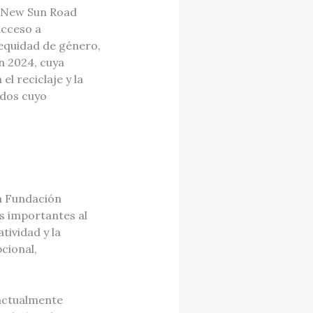
l New Sun Road
acceso a
 equidad de género,
n 2024, cuya
l reciclaje y la
ados cuyo
la Fundación
s importantes al
tividad y la
cional,
 actualmente