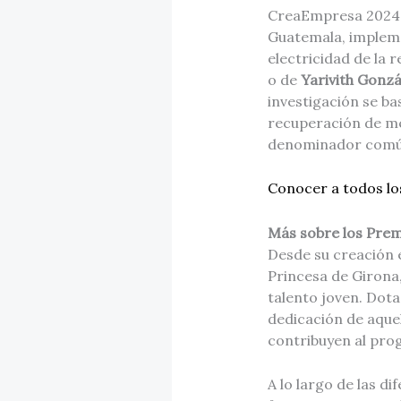
CreaEmpresa 2024 q
Guatemala, impleme
electricidad de la 
o de
Yarivith Gonzá
investigación se ba
recuperación de me
denominador común 
Conocer a todos l
Más sobre los Prem
Desde su creación 
Princesa de Girona
talento joven. Dota
dedicación de aque
contribuyen al pro
A lo largo de las d