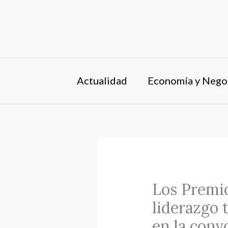
Ir
al
contenido
Actualidad
Economía y Nego
Los Premio
liderazgo 
en la conv