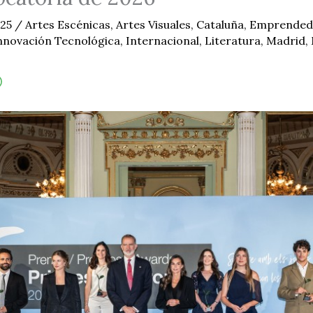
025
/
Artes Escénicas
,
Artes Visuales
,
Cataluña
,
Emprended
nnovación Tecnológica
,
Internacional
,
Literatura
,
Madrid
,