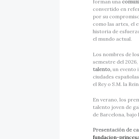
forman una
comuni
convertido en refe
por su compromiso 
como las artes, el 
historia de esfuerz
el mundo actual.
Los nombres de los
semestre del 2026, 
talento,
un evento 
ciudades españolas
el Rey o S.M. la Rein
En verano, los pre
talento joven de ga
de Barcelona, bajo l
Presentación de ca
fundacion-princes