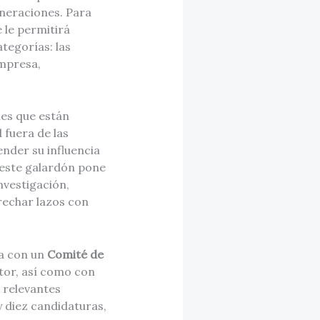
eneraciones. Para
 le permitirá
tegorías: las
Empresa,
nes que están
fuera de las
ender su influencia
, este galardón pone
nvestigación,
rechar lazos con
ta con un
Comité de
tor, así como con
 relevantes
y diez candidaturas,