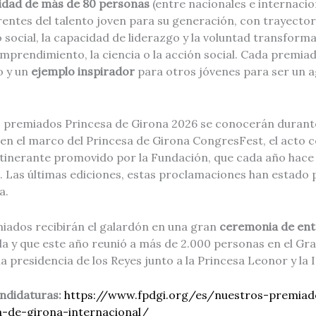
dad de más de 80 personas
(entre nacionales e internacio
rentes del talento joven para su generación, con trayecto
social, la capacidad de liderazgo y la voluntad transform
emprendimiento, la ciencia o la acción social. Cada premi
o y un
ejemplo inspirador
para otros jóvenes para ser un 
 premiados Princesa de Girona 2026 se conocerán durante
en el marco del Princesa de Girona CongresFest, el acto c
itinerante promovido por la Fundación, que cada año hace
. Las últimas ediciones, estas proclamaciones han estado 
a.
miados recibirán el galardón en una gran
ceremonia de en
la y que este año reunió a más de 2.000 personas en el Gra
a presidencia de los Reyes junto a la Princesa Leonor y la I
ndidaturas:
https://www.fpdgi.org/es/nuestros-premia
a-de-girona-internacional/