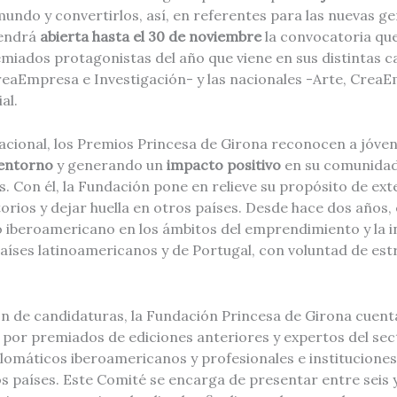
undo y convertirlos, así, en referentes para las nuevas g
tendrá
abierta hasta el 30 de noviembre
la convocatoria que
miados protagonistas del año que viene en sus distintas ca
reaEmpresa e Investigación- y las nacionales -Arte, Crea
al.
nacional, los Premios Princesa de Girona reconocen a jóve
entorno
y generando un
impacto positivo
en su comunidad 
. Con él, la Fundación pone en relieve su propósito de ext
torios y dejar huella en otros países. Desde hace dos años
to iberoamericano en los ámbitos del emprendimiento y la i
aíses latinoamericanos y de Portugal, con voluntad de est
ón de candidaturas, la Fundación Princesa de Girona cuen
 por premiados de ediciones anteriores y expertos del sec
lomáticos iberoamericanos y profesionales e instituciones
s países. Este Comité se encarga de presentar entre seis 