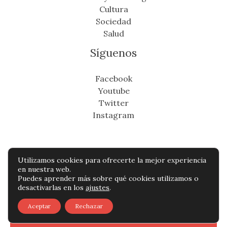
Cultura
Sociedad
Salud
Síguenos
Facebook
Youtube
Twitter
Instagram
Utilizamos cookies para ofrecerte la mejor experiencia
Copyright © Todos os direitos reservados -
en nuestra web.
Puedes aprender más sobre qué cookies utilizamos o
cronicafinanciera.com
desactivarlas en los
ajustes
.
Política de privacidad
-
Política de cookies
-
Aceptar
Rechazar
Contacto