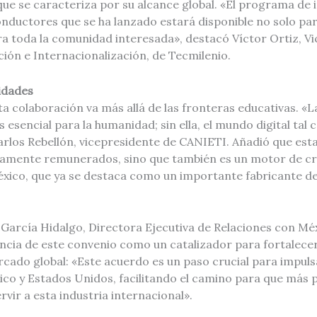
e se caracteriza por su alcance global. «El programa de i
onductores que se ha lanzado estará disponible no solo pa
ara toda la comunidad interesada», destacó Víctor Ortiz, V
ión e Internacionalización, de Tecmilenio.
idades
ta colaboración va más allá de las fronteras educativas. «L
esencial para la humanidad; sin ella, el mundo digital ta
Carlos Rebellón, vicepresidente de CANIETI. Añadió que esta
tamente remunerados, sino que también es un motor de c
ico, que ya se destaca como un importante fabricante de
 García Hidalgo, Directora Ejecutiva de Relaciones con Mé
ncia de este convenio como un catalizador para fortalecer
cado global: «Este acuerdo es un paso crucial para impuls
ico y Estados Unidos, facilitando el camino para que más 
vir a esta industria internacional»​.