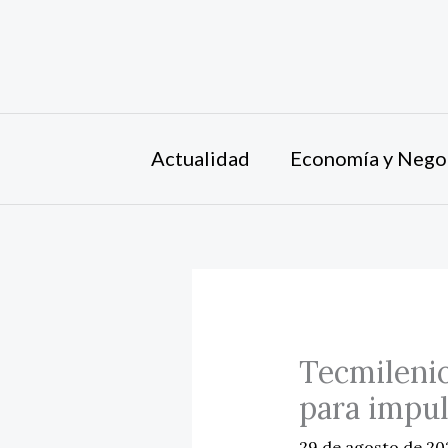
Ir
al
contenido
Actualidad
Economía y Nego
Tecmilenio
para impul
29 de agosto de 2