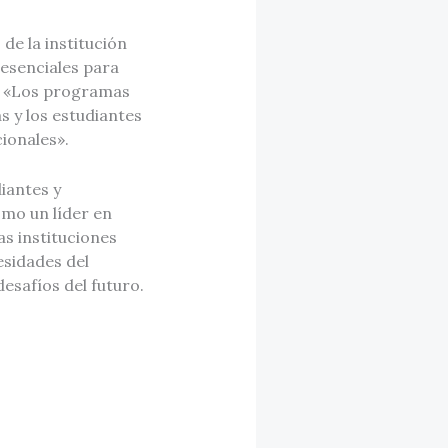
de la institución
 esenciales para
n. «Los programas
s y los estudiantes
onales»​.
iantes y
omo un líder en
s instituciones
sidades del
esafíos del futuro.