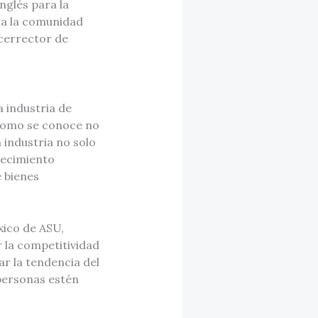
nglés para la
ra la comunidad
icerrector de
a industria de
l como se conoce no
 industria no solo
recimiento
 bienes
xico de ASU,
 la competitividad
ar la tendencia del
personas estén