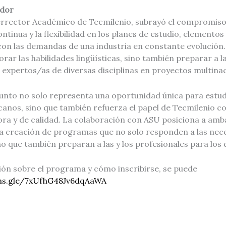
edor
cerrector Académico de Tecmilenio, subrayó el compromiso 
ntinua y la flexibilidad en los planes de estudio, elementos
con las demandas de una industria en constante evolució
rar las habilidades lingüísticas, sino también preparar a la
expertos/as de diversas disciplinas en proyectos multinaci
unto no solo representa una oportunidad única para estud
canos, sino que también refuerza el papel de Tecmilenio c
ra y de calidad. La colaboración con ASU posiciona a amba
a creación de programas que no solo responden a las nece
o que también preparan a las y los profesionales para los d
ón sobre el programa y cómo inscribirse, se puede
ms.gle/7xUfhG48Jv6dqAaWA