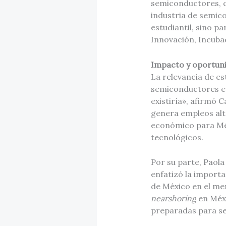
semiconductores, qu
industria de semic
estudiantil, sino p
Innovación, Incubac
Impacto y oportun
La relevancia de es
semiconductores es 
existiría», afirmó 
genera empleos al
económico para Méx
tecnológicos​.
Por su parte, Paola
enfatizó la importa
de México en el mer
nearshoring
en Méx
preparadas para ser