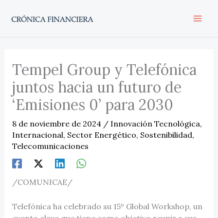
Ir
al
contenido
Tempel Group y Telefónica
juntos hacia un futuro de
‘Emisiones 0’ para 2030
8 de noviembre de 2024
/
Innovación Tecnológica
,
Internacional
,
Sector Energético
,
Sostenibilidad
,
Telecomunicaciones
/COMUNICAE/
Telefónica ha celebrado su 15º Global Workshop, un
evento clave que tiene como objetivo reunir a sus