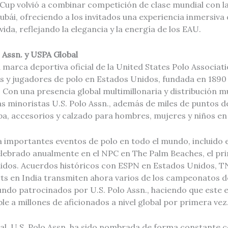
Cup volvió a combinar competición de clase mundial con la
ubái, ofreciendo a los invitados una experiencia inmersiva
vida, reflejando la elegancia y la energía de los EAU.
 Assn. y USPA Global
la marca deportiva oficial de la United States Polo Associat
es y jugadores de polo en Estados Unidos, fundada en 1890
. Con una presencia global multimillonaria y distribución m
s minoristas U.S. Polo Assn., además de miles de puntos de
pa, accesorios y calzado para hombres, mujeres y niños en
 importantes eventos de polo en todo el mundo, incluido e
ebrado anualmente en el NPC en The Palm Beaches, el pri
idos. Acuerdos históricos con ESPN en Estados Unidos, T
rts en India transmiten ahora varios de los campeonatos 
ndo patrocinados por U.S. Polo Assn., haciendo que este
le a millones de aficionados a nivel global por primera vez
al, U.S. Polo Assn. ha sido nombrada de forma constante 