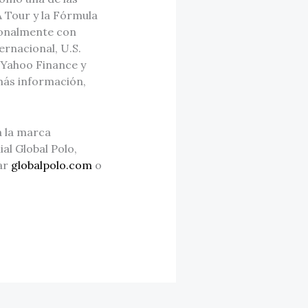
A Tour y la Fórmula
ionalmente con
rnacional, U.S.
 Yahoo Finance y
más información,
a la marca
al Global Polo,
tar
globalpolo.com
o