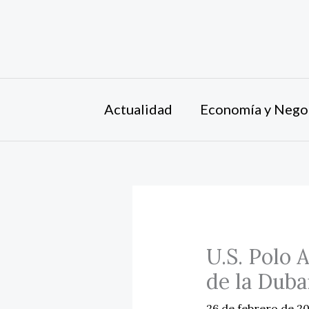
Ir
al
contenido
Actualidad
Economía y Nego
U.S. Polo 
de la Duba
26 de febrero de 2