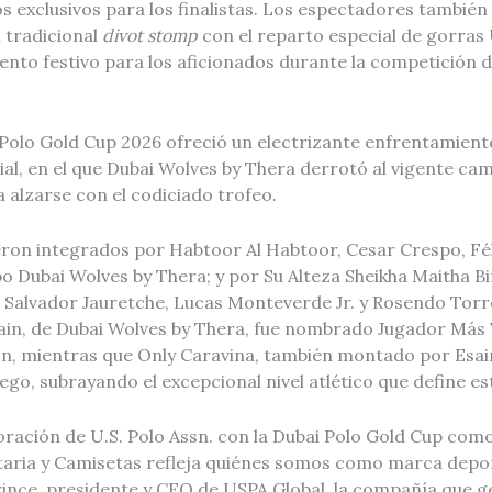
s exclusivos para los finalistas. Los espectadores también 
 tradicional
divot stomp
con el reparto especial de gorras U
to festivo para los aficionados durante la competición 
i Polo Gold Cup 2026 ofreció un electrizante enfrentamien
l, en el que Dubai Wolves by Thera derrotó al vigente ca
 alzarse con el codiciado trofeo.
eron integrados por Habtoor Al Habtoor, Cesar Crespo, Fél
po Dubai Wolves by Thera; y por Su Alteza Sheikha Maitha
 Salvador Jauretche, Lucas Monteverde Jr. y Rosendo Torr
sain, de Dubai Wolves by Thera, fue nombrado Jugador Más 
n, mientras que Only Caravina, también montado por Esain
ego, subrayando el excepcional nivel atlético que define es
oración de U.S. Polo Assn. con la Dubai Polo Gold Cup com
taria y Camisetas refleja quiénes somos como marca depor
rince, presidente y CEO de USPA Global, la compañía que g