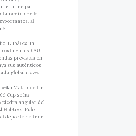
r el principal
ectamente con la
mportantes, al
n.»
io, Dubái es un
orista en los EAU.
endas previstas en
aya sus auténticos
ado global clave.
Sheikh Maktoum bin
ld Cup se ha
a piedra angular del
Al Habtoor Polo
s al deporte de todo