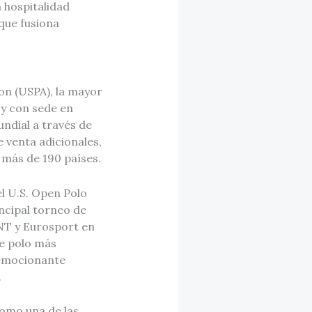
 hospitalidad
 que fusiona
ion (USPA), la mayor
 y con sede en
undial a través de
 venta adicionales,
 más de 190 países.
l U.S. Open Polo
ncipal torneo de
NT y Eurosport en
de polo más
 emocionante
.
como una de las