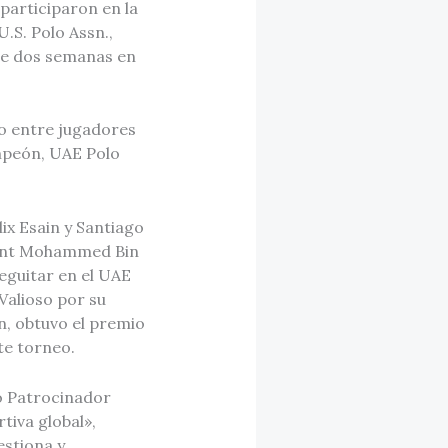
participaron en la
.S. Polo Assn.,
de dos semanas en
to entre jugadores
mpeón, UAE Polo
ix Esain y Santiago
 Bint Mohammed Bin
eguitar en el UAE
Valioso por su
, obtuvo el premio
te torneo.
o Patrocinador
tiva global»,
estiona y