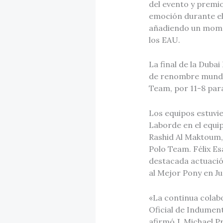
del evento y premio
emoción durante el
añadiendo un momen
los EAU.
La final de la Duba
de renombre mundia
Team, por 11-8 para
Los equipos estuvi
Laborde en el equi
Rashid Al Maktoum,
Polo Team. Félix E
destacada actuació
al Mejor Pony en Ju
«La continua colab
Oficial de Indumen
afirmó J. Michael P