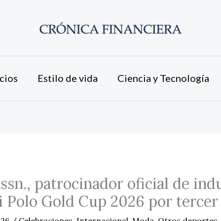
cios
Estilo de vida
Ciencia y Tecnología
Assn., patrocinador oficial de in
i Polo Gold Cup 2026 por tercer
026
/
Celebraciones
,
Internacional
,
Moda
,
Otros deportes