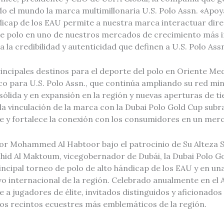
o el mundo la marca multimillonaria U.S. Polo Assn. «Apoya
dicap de los EAU permite a nuestra marca interactuar dir
e polo en uno de nuestros mercados de crecimiento más i
 la credibilidad y autenticidad que definen a U.S. Polo Ass
ncipales destinos para el deporte del polo en Oriente Med
o para U.S. Polo Assn., que continúa ampliando su red min
ólida y en expansión en la región y nuevas aperturas de ti
la vinculación de la marca con la Dubai Polo Gold Cup subr
e y fortalece la conexión con los consumidores en un merc
r Mohammed Al Habtoor bajo el patrocinio de Su Alteza 
d Al Maktoum, vicegobernador de Dubái, la Dubai Polo Go
incipal torneo de polo de alto hándicap de los EAU y en un
o internacional de la región. Celebrado anualmente en el 
ae a jugadores de élite, invitados distinguidos y aficionado
los recintos ecuestres más emblemáticos de la región.