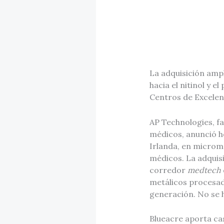
La adquisición amp
hacia el nitinol y e
Centros de Excelen
AP Technologies, f
médicos, anunció ho
Irlanda, en microme
médicos. La adquis
corredor
medtech
metálicos procesad
generación. No se h
Blueacre aporta ca