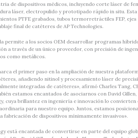
ustria de dispositivos médicos, incluyendo corte láser de 
ura láser, electropulido y prototipado rápido in situ. Est
imientos PTFE grabados, tubos termorretráctiles FEP, ejes
blaje final de catéteres de AP Technologies.
a permite a los socios OEM desarrollar programas híbrido
ión a través de un único proveedor, con precisión de ingen
os como metálicos.
marca el primer paso en la ampliación de nuestra platafor
éteres, añadiendo nitinol y procesamiento láser de precis
almente integradas de catéteres», afirmó Charles Tang, C
bién estamos encantados de asociarnos con David Gillen,
, cuya brillantez en ingeniería e innovación lo convierten
aordinaria para nuestro equipo. Juntos, estamos posicion
la fabricación de dispositivos mínimamente invasivos».
gy está encantada de convertirse en parte del equipo glob