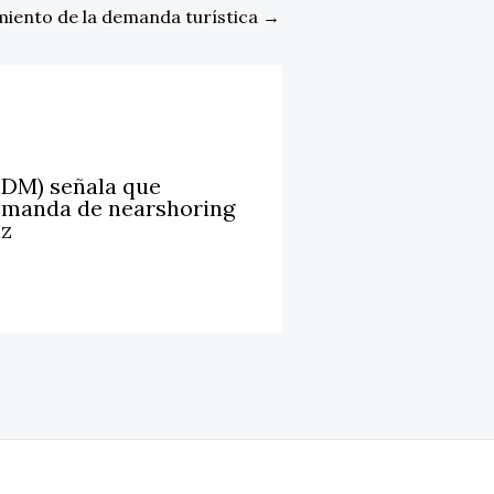
imiento de la demanda turística
→
LDM) señala que
emanda de nearshoring
iz