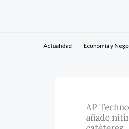
Ir
al
contenido
Actualidad
Economía y Nego
AP Techno
añade niti
catéteres