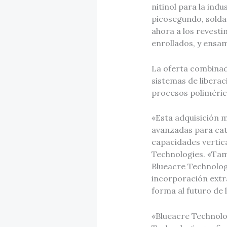
nitinol para la ind
picosegundo, soldad
ahora a los revest
enrollados, y ensam
La oferta combinad
sistemas de liberac
procesos poliméric
«Esta adquisición 
avanzadas para cat
capacidades vertic
Technologies. «Tam
Blueacre Technology
incorporación extr
forma al futuro de 
«Blueacre Technolo