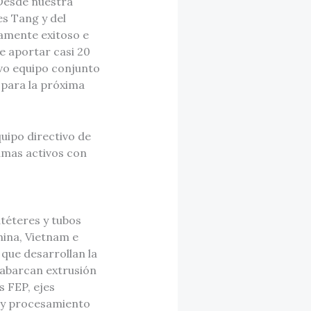
«Desde nuestra
s Tang y del
tamente exitoso e
 aportar casi 20
evo equipo conjunto
 para la próxima
quipo directivo de
amas activos con
téteres y tubos
hina, Vietnam e
que desarrollan la
abarcan extrusión
 FEP, ejes
l y procesamiento