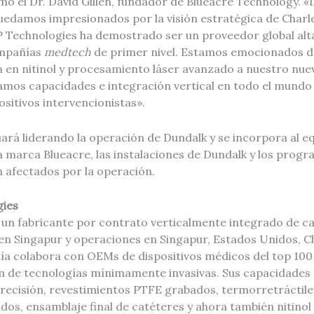
mó el Dr. David Gillen, fundador de Blueacre Technology. 
uedamos impresionados por la visión estratégica de Charle
AP Technologies ha demostrado ser un proveedor global al
ompañías
medtech
de primer nivel. Estamos emocionados de
a en nitinol y procesamiento láser avanzado a nuestro nu
amos capacidades e integración vertical en todo el mundo
sitivos intervencionistas».
nuará liderando la operación de Dundalk y se incorpora al e
 marca Blueacre, las instalaciones de Dundalk y los progr
n afectados por la operación.
gies
 un fabricante por contrato verticalmente integrado de ca
en Singapur y operaciones en Singapur, Estados Unidos, C
ía colabora con OEMs de dispositivos médicos del top 100 
 de tecnologías mínimamente invasivas. Sus capacidades 
recisión, revestimientos PTFE grabados, termorretráctiles
dos, ensamblaje final de catéteres y ahora también nitino