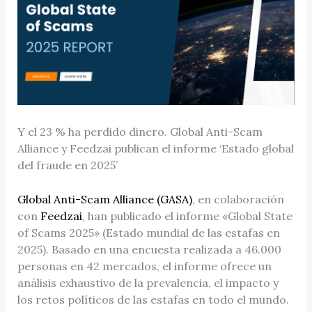
Y el 23 % ha perdido dinero. Global Anti-Scam
Alliance y Feedzai publican el informe ‘Estado global
del fraude en 2025’
Global Anti-Scam Alliance (GASA)
, en colaboración
con
Feedzai
, han publicado el informe «Global State
of Scams 2025» (Estado mundial de las estafas en
2025). Basado en una encuesta realizada a 46.000
personas en 42 mercados, el informe ofrece un
análisis exhaustivo de la prevalencia, el impacto y
los retos políticos de las estafas en todo el mundo.