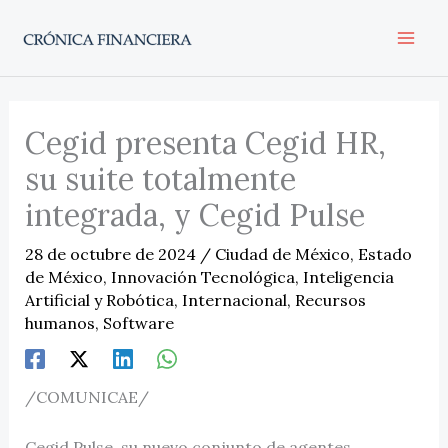
Ir
al
contenido
Cegid presenta Cegid HR,
su suite totalmente
integrada, y Cegid Pulse
28 de octubre de 2024
/
Ciudad de México
,
Estado
de México
,
Innovación Tecnológica
,
Inteligencia
Artificial y Robótica
,
Internacional
,
Recursos
humanos
,
Software
/COMUNICAE/
Cegid Pulse, su nuevo conjunto de agentes