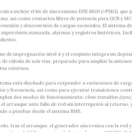
cnica incluye el kit de sincronismo DSE 8620 (+PMG), que 
cisa, así como contactos libres de potencia para GCB y MC
conexión y desconexión de cargas esenciales. El sistema d
supervisión avanzada, alarmas y registros históricos, faci
ictivo.
ne de impregnación nivel 4 y el conjunto integra un depós
it de válvula de seis vías, preparado para ampliar la auton
tos externos.
istema está diseñado para responder a variaciones de car
ión y frecuencia, así como para ejecutar transiciones cont
emplan dos modos de funcionamiento:
close transition (sync
el arranque ante fallo de red sin interrupción al retorno, 
tado a pruebas desde el sistema BMS.
do, tras el arranque, el generador sincroniza con la red 