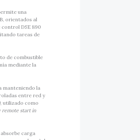
permite una
B, orientados al
e control DSE 890
litando tareas de
ito de combustible
omía mediante la
ga manteniendo la
roladas entre red y
)
, utilizado como
y
remote start in
y absorbe carga