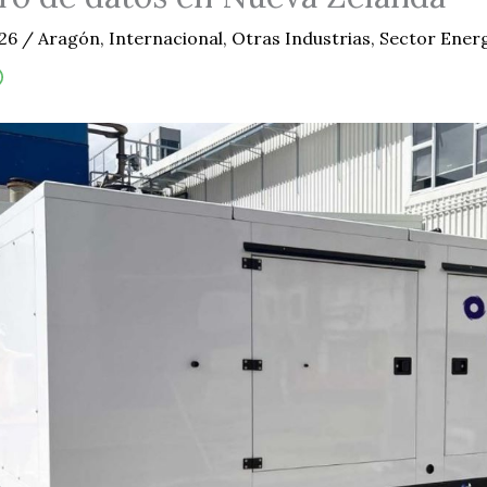
026
/
Aragón
,
Internacional
,
Otras Industrias
,
Sector Ener