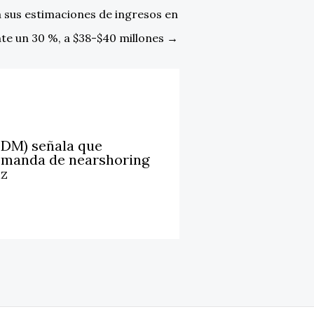
a sus estimaciones de ingresos en
e un 30 %, a $38-$40 millones
→
LDM) señala que
emanda de nearshoring
iz