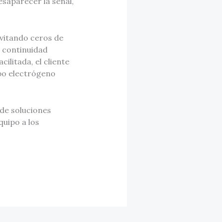
saparecer la señal,
vitando ceros de
a continuidad
ilitada, el cliente
po electrógeno
de soluciones
quipo a los