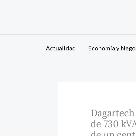
Ir
al
contenido
Actualidad
Economía y Nego
Dagartech 
de 730 kVA
de un cent