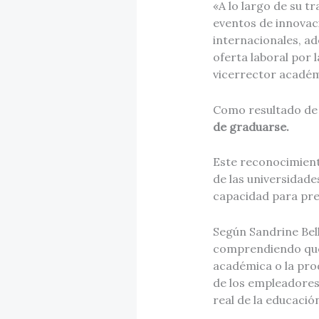
«A lo largo de su t
eventos de innovac
internacionales, a
oferta laboral por 
vicerrector académ
Como resultado de
de graduarse.
Este reconocimiento
de las universidad
capacidad para pre
Según Sandrine Bel
comprendiendo que 
académica o la prod
de los empleadores
real de la educació