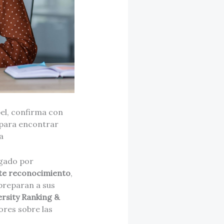
bel, confirma con
 para encontrar
a
rgado por
ste reconocimiento
,
preparan a sus
ersity Ranking &
ores sobre las