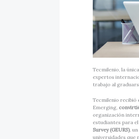
Tecmilenio, la únic
expertos internaci
trabajo al graduars
Tecmilenio recibió 
Emerging,
convirti
organización intern
estudiantes para e
Survey (GEURS)
, u
universidades que 