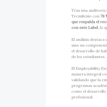
Tras una auditoría 
Tecmilenio con
78 
que respalda el re
con este Label
, lo
El análisis destaca
sino un componente
el desarrollo de ha
de los estudiantes.
El Employability Ex
manera integral có
validando que la em
programas académic
como el desarrollo 
profesional.