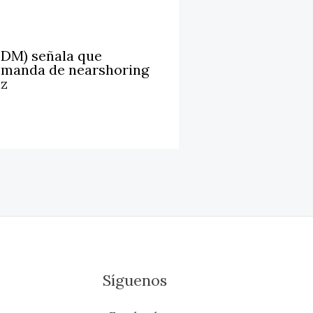
LDM) señala que
emanda de nearshoring
iz
Síguenos