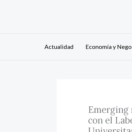
Ir
al
contenido
Actualidad
Economía y Nego
Emerging 
con el Lab
Universita