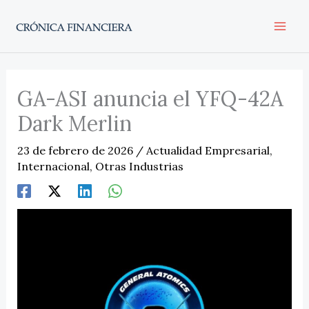
Ir
al
contenido
GA-ASI anuncia el YFQ-42A
Dark Merlin
23 de febrero de 2026
/
Actualidad Empresarial
,
Internacional
,
Otras Industrias