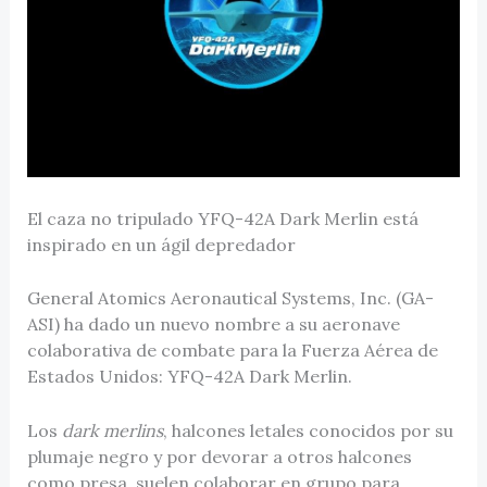
El caza no tripulado YFQ-42A Dark Merlin está
inspirado en un ágil depredador
General Atomics Aeronautical Systems, Inc. (GA-
ASI) ha dado un nuevo nombre a su aeronave
colaborativa de combate para la Fuerza Aérea de
Estados Unidos: YFQ-42A Dark Merlin.
Los
dark merlins
, halcones letales conocidos por su
plumaje negro y por devorar a otros halcones
como presa, suelen colaborar en grupo para