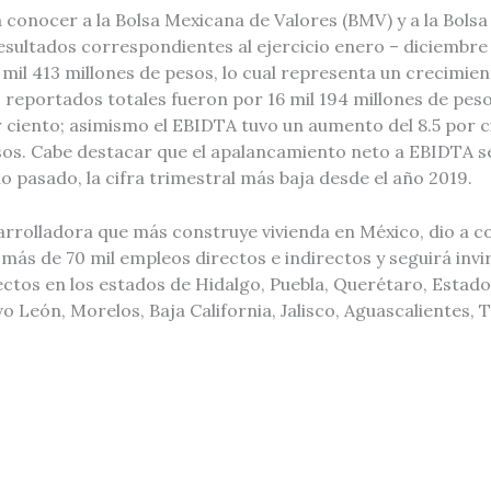
a conocer a la Bolsa Mexicana de Valores (BMV) y a la Bolsa 
resultados correspondientes al ejercicio enero – diciembre 
e mil 413 millones de pesos, lo cual representa un crecimien
s reportados totales fueron por 16 mil 194 millones de pes
or ciento; asimismo el EBIDTA tuvo un aumento del 8.5 por ci
sos. Cabe destacar que el apalancamiento neto a EBIDTA se
ño pasado, la cifra trimestral más baja desde el año 2019.
sarrolladora que más construye vivienda en México, dio a c
ás de 70 mil empleos directos e indirectos y seguirá invir
ctos en los estados de Hidalgo, Puebla, Querétaro, Estado
 León, Morelos, Baja California, Jalisco, Aguascalientes, 