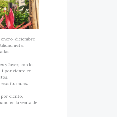
o enero-diciembre
ilidad neta,
radas
x y Javer, con lo
.1 por ciento en
stos,
 escrituradas.
 por ciento,
smo en la venta de