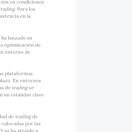
ción en condiciones
trading.
Para los
istencia en la
 ha lanzado su
la optimización de
un entorno de
as plataformas
plazo. En entornos
mas de
trading
se
en un estándar clave
idad de
trading
de
 valoradas por las
X ya ha atraído a