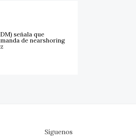
LDM) señala que
emanda de nearshoring
iz
Síguenos