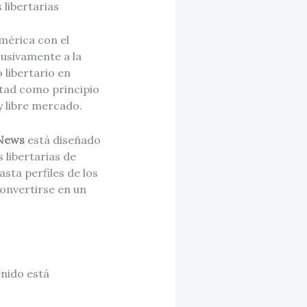
 libertarias
mérica con el
lusivamente a la
 libertario en
rtad como principio
y libre mercado.
.News
está diseñado
libertarias de
sta perfiles de los
onvertirse en un
enido está