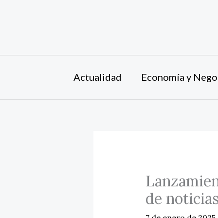
Ir
al
contenido
Actualidad
Economía y Nego
Lanzamient
de noticias
7 de enero de 2025