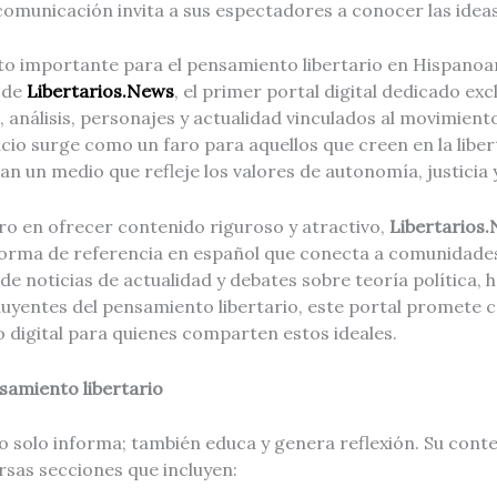
omunicación invita a sus espectadores a conocer las ideas
to importante para el pensamiento libertario en Hispanoa
l de
Libertarios.News
, el primer portal digital dedicado exc
, análisis, personajes y actualidad vinculados al movimiento
acio surge como un faro para aquellos que creen en la libe
n un medio que refleje los valores de autonomía, justicia 
ro en ofrecer contenido riguroso y atractivo,
Libertarios
forma de referencia en español que conecta a comunidades 
e noticias de actualidad y debates sobre teoría política, ha
luyentes del pensamiento libertario, este portal promete c
 digital para quienes comparten estos ideales.
samiento libertario
 solo informa; también educa y genera reflexión. Su cont
rsas secciones que incluyen: