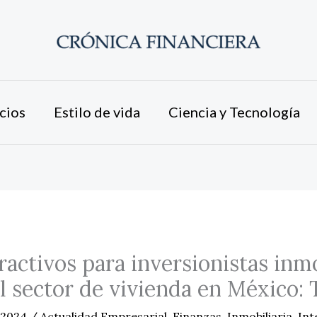
cios
Estilo de vida
Ciencia y Tecnología
ractivos para inversionistas inmo
l sector de vivienda en México: 
e 2024
/
Actualidad Empresarial
,
Finanzas
,
Inmobiliaria
,
Int