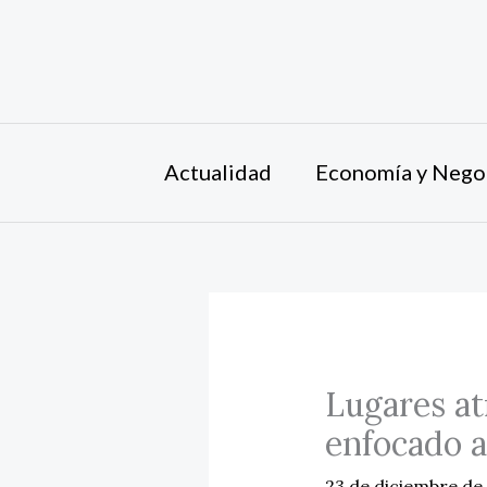
Ir
al
contenido
Actualidad
Economía y Nego
Lugares at
enfocado a
23 de diciembre d