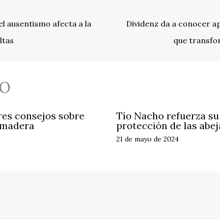
l ausentismo afecta a la
Dividenz da a conocer ap
ltas
que transfo
O
res consejos sobre
Tío Nacho refuerza s
 madera
protección de las abej
21 de mayo de 2024