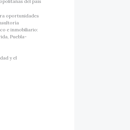
opolitanas del país
era oportunidades
nsultoría
co e inmobiliario:
ida, Puebla-
dad y el