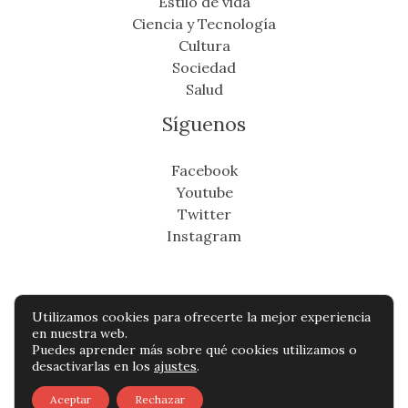
Estilo de vida
Ciencia y Tecnología
Cultura
Sociedad
Salud
Síguenos
Facebook
Youtube
Twitter
Instagram
Utilizamos cookies para ofrecerte la mejor experiencia
Copyright © Todos os direitos reservados -
en nuestra web.
Puedes aprender más sobre qué cookies utilizamos o
cronicafinanciera.com
desactivarlas en los
ajustes
.
Política de privacidad
-
Política de cookies
-
Aceptar
Rechazar
Contacto