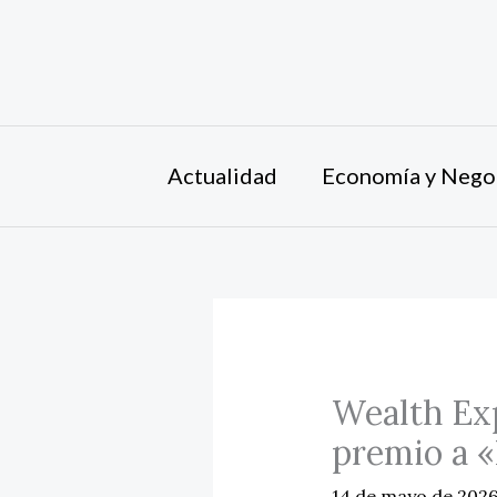
Ir
al
contenido
Actualidad
Economía y Nego
Wealth Exp
premio a 
14 de mayo de 202