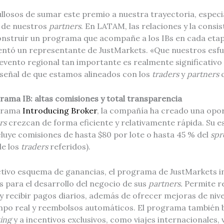
losos de sumar este premio a nuestra trayectoria, espec
a de nuestros
partners
. En LATAM, las relaciones y la consis
nstruir un programa que acompañe a los IBs en cada etap
ntó un representante de JustMarkets. «Que nuestros esf
evento regional tan importante es realmente significativo
señal de que estamos alineados con los
traders
y
partners
rama IB: altas comisiones y total transparencia
ograma
Introducing Broker
, la compañía ha creado una opo
rs
crezcan de forma eficiente y relativamente rápida. Su e
ncluye comisiones de hasta $80 por lote o hasta 45 % del
spr
de los
traders
referidos).
tivo esquema de ganancias, el programa de JustMarkets in
 para el desarrollo del negocio de sus
partners.
Permite r
 recibir pagos diarios, además de ofrecer mejoras de nive
empo real y reembolsos automáticos. El programa también 
ting
y a incentivos exclusivos, como viajes internacionales, v