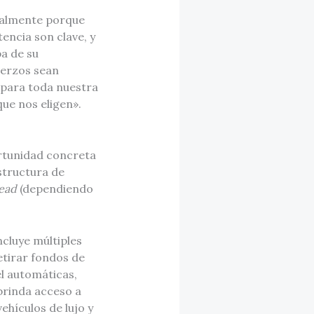
ialmente porque
tencia son clave, y
a de su
uerzos sean
 para toda nuestra
que nos eligen».
rtunidad concreta
structura de
ead
(dependiendo
cluye múltiples
etirar fondos de
l automáticas,
brinda acceso a
ehículos de lujo y