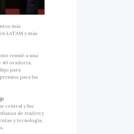
entos más
s en LATAM y más
ento reunió a una
de 40 oradores,
lujo para
premios para las
ip
r central y fue
onfianza de
traders
y
ntas y tecnología,
s.