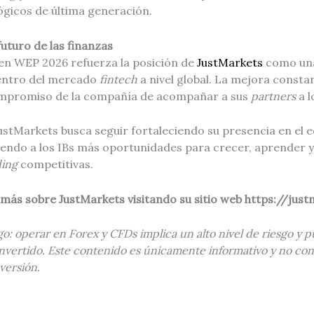
ógicos de última generación.
futuro de las finanzas
en WEP 2026 refuerza la posición de
JustMarkets
como una
dentro del mercado
fintech
a nivel global. La mejora const
ompromiso de la compañía de acompañar a sus
partners
a l
JustMarkets busca seguir fortaleciendo su presencia en el 
endo a los IBs más oportunidades para crecer, aprender 
ding
competitivas.
 más sobre JustMarkets visitando su sitio web https://jus
o: operar en Forex y CFDs implica un alto nivel de riesgo y p
invertido. Este contenido es únicamente informativo y no con
versión.