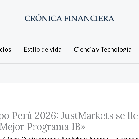
cios
Estilo de vida
Ciencia y Tecnología
o Perú 2026: JustMarkets se lle
«Mejor Programa IB»
6
/
Bolsa
,
Criptomonedas-Blockchain
,
Finanzas
,
Internacio