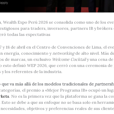
h, Wealth Expo Perú 2026 se consolida como uno de los ev
stigiosos para traders, inversores, partners IB y bróker
peró todas las expectativas
17 y 18 de abril en el Centro de Convenciones de Lima, el ev
n energía, conocimiento y
networking
de alto nivel. Más 
os de marcas, un exclusivo
Welcome Cocktail
y una cena de 
do esto definió WEP 2026, que cerró con una ceremonia de 
y los referentes de la industria.
que va más allá de los modelos tradicionales de
partnersh
 categorías, el premio a «Mejor Programa IB» ocupó un luga
rkets
. No es la primera vez que la plataforma se gana la c
Esto se debe a que su enfoque no se basa solo en herramie
 necesidades, objetivos y preferencias reales de sus cliente