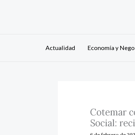
Ir
al
contenido
Actualidad
Economía y Nego
Cotemar co
Social: re
6 de febrero de 20