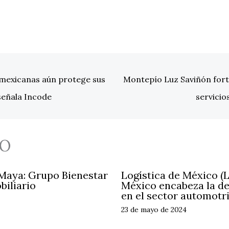
 mexicanas aún protege sus
Montepío Luz Saviñón fort
señala Incode
servicio
O
 Maya: Grupo Bienestar
Logística de México (
biliario
México encabeza la d
en el sector automotr
23 de mayo de 2024