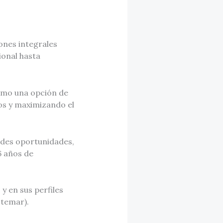
ones integrales
ional hasta
como una opción de
os y maximizando el
ndes oportunidades,
6 años de
 en sus perfiles
otemar).