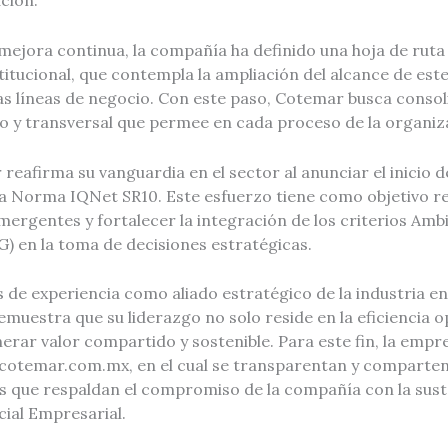
ción.
 mejora continua, la compañía ha definido una hoja de rut
titucional, que contempla la ampliación del alcance de est
as líneas de negocio. Con este paso, Cotemar busca conso
 y transversal que permee en cada proceso de la organiz
eafirma su vanguardia en el sector al anunciar el inicio de
 la Norma IQNet SR10. Este esfuerzo tiene como objetivo r
mergentes y fortalecer la integración de los criterios Ambi
) en la toma de decisiones estratégicas.
 de experiencia como aliado estratégico de la industria e
uestra que su liderazgo no solo reside en la eficiencia op
rar valor compartido y sostenible. Para este fin, la empr
d.cotemar.com.mx, en el cual se transparentan y comparten 
s que respaldan el compromiso de la compañía con la suste
cial Empresarial.