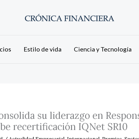
cios
Estilo de vida
Ciencia y Tecnología
nsolida su liderazgo en Respon
cibe recertificación IQNet SR10
26
/
Actualidad Empresarial
,
Internacional
,
Premios
,
Secto