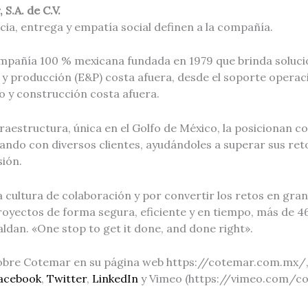
S.A. de C.V.
ncia, entrega y empatía social definen a la compañía.
pañía 100 % mexicana fundada en 1979 que brinda soluci
 y producción (E&P) costa afuera, desde el soporte operac
o y construcción costa afuera.
fraestructura, única en el Golfo de México, la posicionan 
ando con diversos clientes, ayudándoles a superar sus ret
sión.
 cultura de colaboración y por convertir los retos en gra
oyectos de forma segura, eficiente y en tiempo, más de 4
aldan. «One stop to get it done, and done right».
bre Cotemar en su página web https://cotemar.com.mx/, y
acebook
,
Twitter
,
LinkedIn
y Vimeo (https://vimeo.com/c